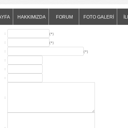
AYFA
HAKKIMIZDA
FORUM
FOTO GALERİ
İL
:
(*)
:
(*)
:
(*)
:
:
:
:
: