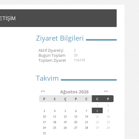
ETİŞİM
Ziyaret Bilgileri
Aktif Ziyaretçi
2
Bugün Toplam
25
Toplam Ziyaret
116179
Takvim
<<
>>
Ağustos 2026
P
S
Ç
P
C
C
P
1
2
3
4
5
6
7
8
9
10
11
12
13
14
15
16
17
18
19
20
21
22
23
24
25
26
27
28
29
30
31