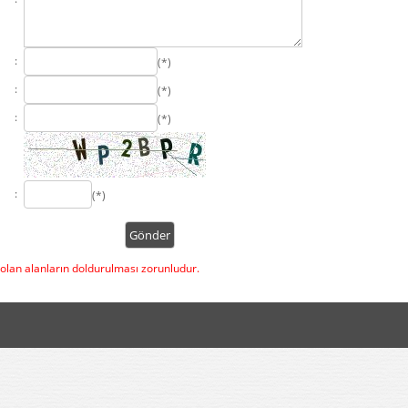
:
(*)
:
(*)
:
(*)
:
(*)
 olan alanların doldurulması zorunludur.